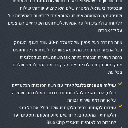
Seaway Logistics Ltd היא חברת שילוח מטענים בינלאומית
שבסיסה בישראל. המטרה שלנו היא להציע שירותי שילוח
ולוגיסטיקה בהתאמה אישית, המותאמים לדרישות האמיתיות של
הלקוחות, ולהציע חלופה אמיתית לשירותים השגרתיים המוצעים
על ידי אחרים.
צוות החברה בעל ניסיון של למעלה מ-30 שנה בענף, העוסק
בכל אמצעי התחבורה, מה שמאפשר לנו לשרת את לקוחותינו
ברמת השירות הגבוהה ביותר. אנו משתמשים בטכנולוגיות
מתקדמות כך שכולם יודעים מה קורה עם המשלוחים שלהם
בכל עת.
שילוח מטענים גלובלי
: יחד עם רשת הסוכנים הבלעדיים
שלנו, אנו דואגים לכל התחבורה ברחבי העולם תוך שמירה
על אותה רמת שירות גבוהה.
שירות לקוחות
: בסיס הלקוחות שלנו כולל את כל סוגי
הלקוחות - מהקטנים, הדורשים סיוע והכוונה נוספים ועד
לחברות רב לאומיות ותאגידי Blue Chip.