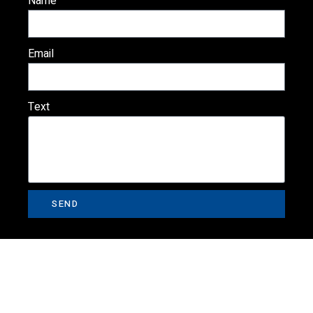
Name
Email
Text
SEND