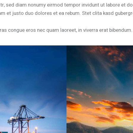
itr, sed diam nonumy eirmod tempor invidunt ut labore et do
m et justo duo dolores et ea rebum. Stet clita kasd gubergr
as congue eros nec quam laoreet, in viverra erat bibendum. Cr