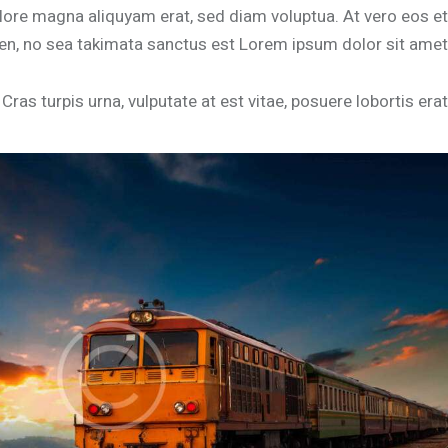
lore magna aliquyam erat, sed diam voluptua. At vero eos et
en, no sea takimata sanctus est Lorem ipsum dolor sit amet.
as turpis urna, vulputate at est vitae, posuere lobortis erat.