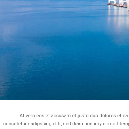
At vero eos et accusam et justo duo dolores et ea
consetetur sadipscing elitr, sed diam nonumy eirmod tempo