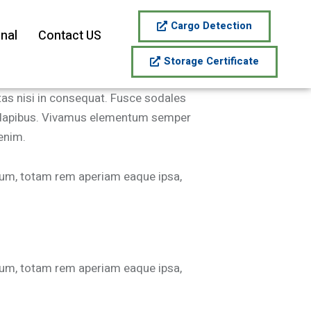
Cargo Detection
onal
Contact US
Storage Certificate
tas nisi in consequat. Fusce sodales
ras dapibus. Vivamus elementum semper
 enim.
ium, totam rem aperiam eaque ipsa,
ium, totam rem aperiam eaque ipsa,