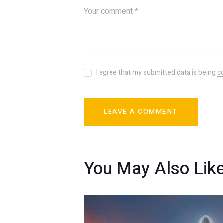
I agree that my submitted data is being
c
You May Also Lik