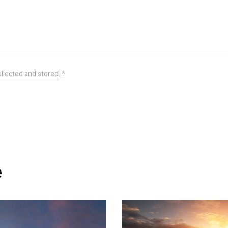
ollected and stored
.
*
e