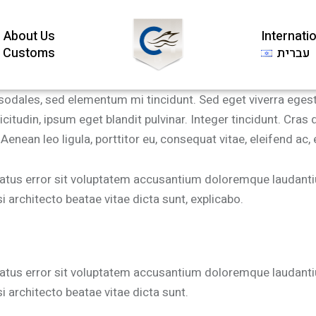
About Us
Internati
Customs
עברית
sodales, sed elementum mi tincidunt. Sed eget viverra eges
citudin, ipsum eget blandit pulvinar. Integer tincidunt. C
 Aenean leo ligula, porttitor eu, consequat vitae, eleifend ac,
 natus error sit voluptatem accusantium doloremque laudant
si architecto beatae vitae dicta sunt, explicabo.
 natus error sit voluptatem accusantium doloremque laudant
si architecto beatae vitae dicta sunt.